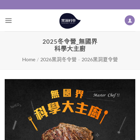
Skip
to
content
2025冬令營_無國界
科學大主廚
Home
/
2026黑洞冬令營
-
2026黑洞夏令營