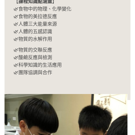
【
課程知識點涵蓋
】
🌿食物中的物理、化學變化
🌿食物的美拉德反應
🌿人體三大能量來源
🌿人體的五感認識
🌿物質的水解作用
🌿物質的交聯反應
🌿酸鹼反應與檢測
🌿科學知識的生活應用
🌿團隊協調與合作