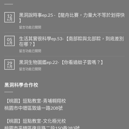
黑洞說時事ep.25 -【龍舟比賽，力量大不等於划得快
12
6 月
】
在
留言功能已關閉
〈黑
洞
生活其實很科學ep.53-【南部粽與北部粽，到底差別
05
說
6 月
在哪？】
時
在
留言功能已關閉
事
〈生
ep.25
活
-
黑洞生物圖鑑ep.22-【你看過蚊子雲嗎？】
29
其
【龍
5 月
在
留言功能已關閉
實
舟
〈黑
很
比
洞
科
賽，
生
黑洞科學合作校
學
力
物
ep.53-
量
圖
【南
大
鑑
部
【桃園】逗點教室-青埔翱翔校
不
ep.22-
粽
等
桃園市中壢區致遠一路208號
【你
與
於
看
北
划
過
部
得
【桃園】逗點教室-文化極光校
蚊
粽，
快
桃園市平鎮區復旦路二段150巷283號
子
到