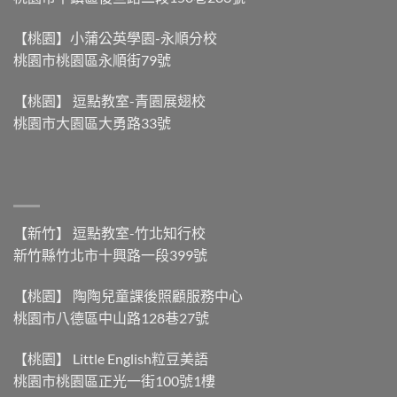
】〉
雲
底
中
嗎？】〉
差
【桃園】小蒲公英學園-永順分校
中
別
桃園市桃園區永順街79號
在
哪？】〉
中
【桃園】 逗點教室-青園展翅校
桃園市大園區大勇路33號
【新竹】 逗點教室-竹北知行校
新竹縣竹北市十興路一段399號
【桃園】 陶陶兒童課後照顧服務中心
桃園市八德區中山路128巷27號
【桃園】 Little English粒豆美語
桃園市桃園區正光一街100號1樓