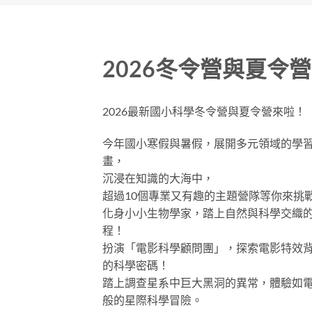
2026冬令營與夏令營
2026最新國小科學冬令營與夏令營來啦！
今年國小寒假與暑假，展開多元領域的學
畫，
沉浸在知識的大海中，
超過10個專業又有趣的主題營隊等你來挑
化身小小生物學家，踏上自然與科學交織
程！
扮演「電影科學顧問團」，探索電影特效
的科學密碼！
2025冬令營_王者科學
2025冬令營_龍的傳人
陸海空爭霸
踏上調查星系中巨大黑洞的異常，體驗如
般的星際科學冒險。