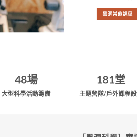
黑洞常態課程
48
場
182
堂
大型科學活動籌備
主題營隊/戶外課程設