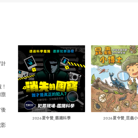
習計
戰！
的旅
背後
2026夏令營_鑑識科學
2026夏令營_昆蟲
電影