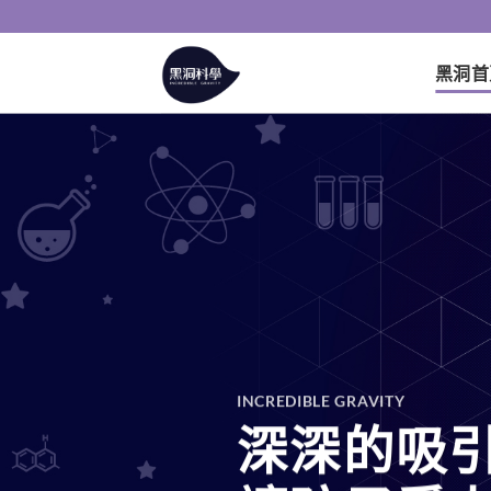
Skip
to
content
黑洞首
INCREDIBLE GRAVITY
深深的吸