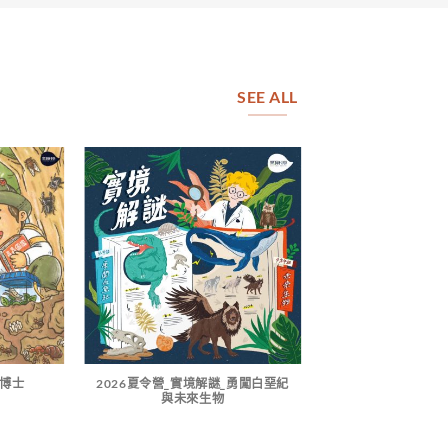
SEE ALL
小博士
2026夏令營_實境解謎_勇闖白堊紀
2026夏令營_科
與未來生物