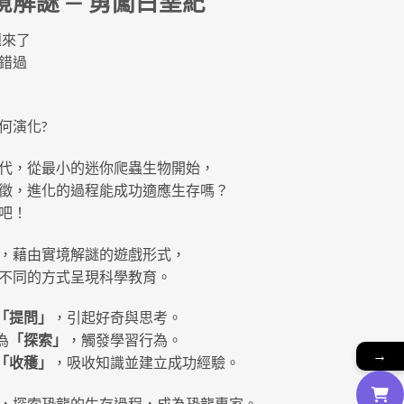
解謎 — 勇闖白堊紀
題來了
錯過
何演化?
代，從最小的迷你爬蟲生物開始，
徵，進化的過程能成功適應生存嗎？
吧！
，藉由實境解謎的遊戲形式，
不同的方式呈現科學教育。
「提問」
，引起好奇與思考。
為
「探索」
，觸發學習行為。
→
「收穫」
，吸收知識並建立成功經驗。
，探索恐龍的生存過程，成為恐龍專家。