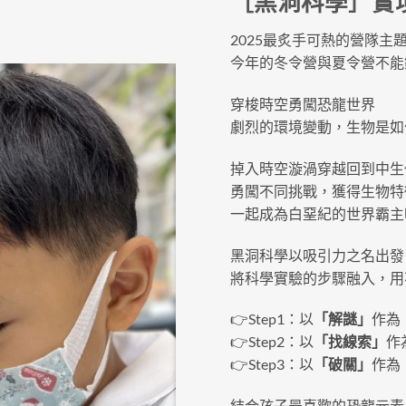
［黑洞科學］實境
2025最炙手可熱的營隊主
今年的冬令營與夏令營不能
穿梭時空勇闖恐龍世界
劇烈的環境變動，生物是如
掉入時空漩渦穿越回到中生
勇闖不同挑戰，獲得生物特
一起成為白堊紀的世界霸主
黑洞科學以吸引力之名出發
將科學實驗的步驟融入，用
👉Step1：以
「解謎」
作為
👉Step2：以
「找線索」
作
👉Step3：以
「破關」
作為
結合孩子最喜歡的恐龍元素