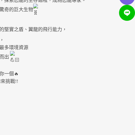
驚奇的巨大生物
的堅實之盾、翼龍的飛行能力，
，
最多環境資源
而出
你一個🔥
來挑戰!!