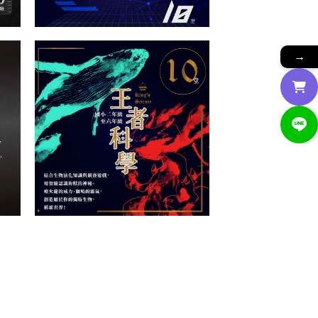
→
陸海空爭霸