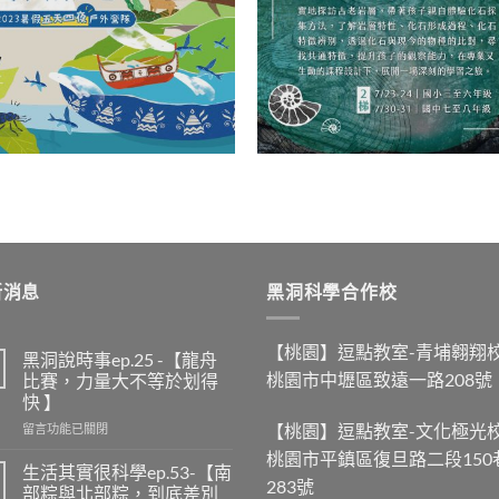
新消息
黑洞科學合作校
【桃園】逗點教室-青埔翱翔
黑洞說時事ep.25 -【龍舟
桃園市中壢區致遠一路208號
比賽，力量大不等於划得
快 】
【桃園】逗點教室-文化極光
在
留言功能已關閉
〈黑
桃園市平鎮區復旦路二段150
洞
生活其實很科學ep.53-【南
283號
說
部粽與北部粽，到底差別