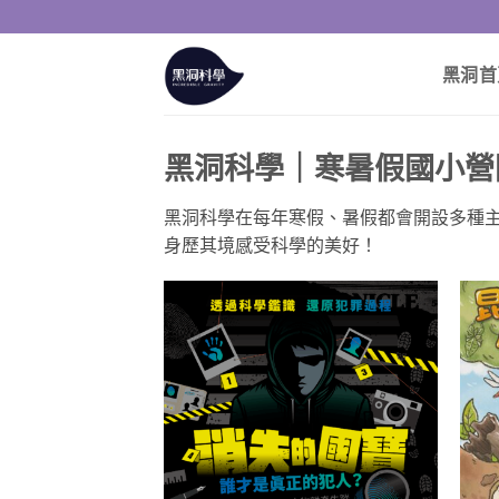
Skip
to
content
黑洞首
黑洞科學｜寒暑假國小營
黑洞科學在每年寒假、暑假都會開設多種
身歷其境感受科學的美好！