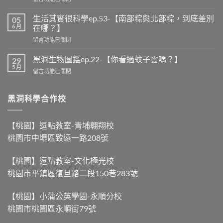
生活其實很科學ep.53-【南部粽與北部粽，到底差別
05
6 月
在哪？】
留言功能已關閉
黑洞生物圖鑑ep.22-【你看過蚊子雲嗎？】
29
5 月
留言功能已關閉
黑洞科學合作校
【桃園】逗點教室-青埔翱翔校
桃園市中壢區致遠一路208號
【桃園】逗點教室-文化極光校
桃園市平鎮區復旦路二段150巷283號
【桃園】小蒲公英學園-永順分校
桃園市桃園區永順街79號