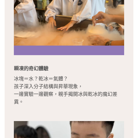
瞬凍的奇幻體驗
冰塊＝水？乾冰＝氣體？
孩子深入分子結構與昇華現象，
一邊實驗一邊觀察，親手揭開冰與乾冰的魔幻差
異。