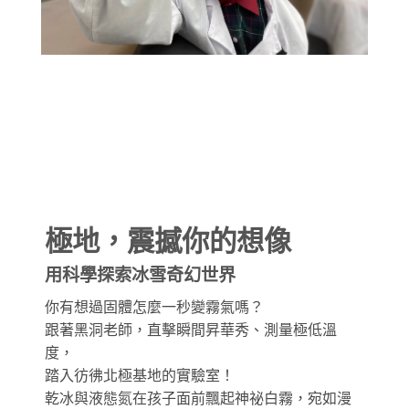
極地，震撼你的想像
用科學探索冰雪奇幻世界
你有想過固體怎麼一秒變霧氣嗎？
跟著黑洞老師，直擊瞬間昇華秀、測量極低溫
度，
踏入彷彿北極基地的實驗室！
乾冰與液態氮在孩子面前飄起神祕白霧，宛如漫