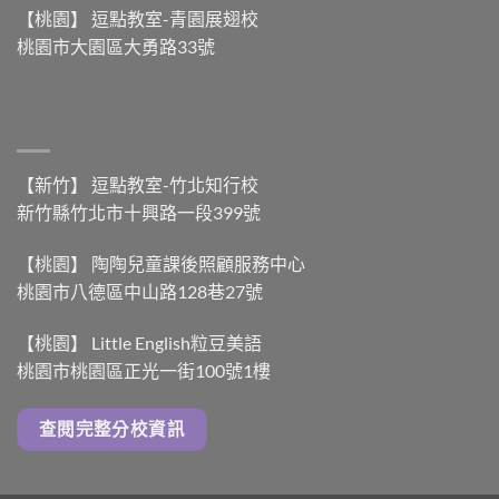
【桃園】 逗點教室-青園展翅校
桃園市大園區大勇路33號
【新竹】 逗點教室-竹北知行校
新竹縣竹北市十興路一段399號
【桃園】 陶陶兒童課後照顧服務中心
桃園市八德區中山路128巷27號
【桃園】 Little English粒豆美語
桃園市桃園區正光一街100號1樓
查閱完整分校資訊