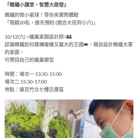
『螞蟻小講堂，智慧大啟發』
螞蟻的微小星球！等你來實際體驗
「限額20名，搶先預約 (適合大班到小六)」
10/12(六) <蟻巢家園設計師>🏰
認識螞蟻如何建構複雜又龐大的王國👑，親自設計螞蟻大軍
的家園，
可帶回自己的蟻巢模型
時間：場次一 13:30-15:00
場次二 15:30-17:00
地點：遠百竹北七樓古厝區