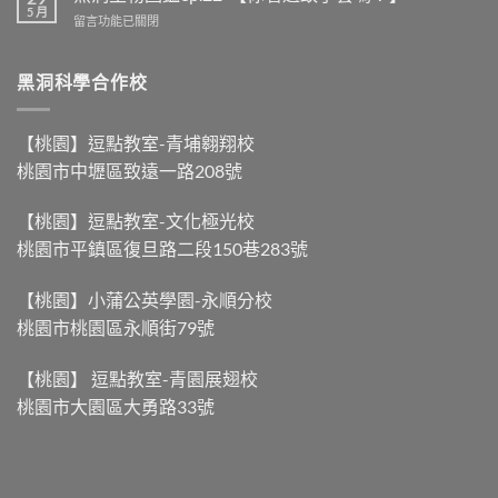
其
【龍
5 月
在
留言功能已關閉
實
舟
〈黑
很
比
洞
科
賽，
生
黑洞科學合作校
學
力
物
ep.53-
量
圖
【南
大
鑑
部
【桃園】逗點教室-青埔翱翔校
不
ep.22-
粽
等
桃園市中壢區致遠一路208號
【你
與
於
看
北
划
過
部
得
【桃園】逗點教室-文化極光校
蚊
粽，
快
桃園市平鎮區復旦路二段150巷283號
子
到
】〉
雲
底
中
嗎？】〉
差
【桃園】小蒲公英學園-永順分校
中
別
桃園市桃園區永順街79號
在
哪？】〉
中
【桃園】 逗點教室-青園展翅校
桃園市大園區大勇路33號