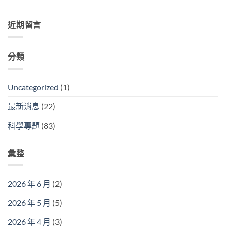
看
北
划
〈生
裡
過
部
得
活
的
蚊
粽，
快
其
近期留言
冷
子
到
】〉
實
知
雲
底
中
很
識
嗎？】〉
差
科
ep.34-
中
別
分類
學
【你
在
ep.33-
知
哪？】〉
【小
道
中
被
象
Uncategorized
(1)
被
群
(曬)
只
最新消息
(22)
完
跟
味
「母
科學專題
(83)
道
象」
變
走
了！】〉
嗎？】〉
中
彙整
中
2026 年 6 月
(2)
2026 年 5 月
(5)
2026 年 4 月
(3)