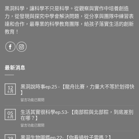
黑洞科學，讓科學不只是科學。從觀察與實作中培養創造
力，從發現與探究中學會解決問題，從分享與團隊中練習表
達和合作，最專業的科學教育團隊，給孩子落實生活的創新
教育！
最新消息
黑洞說時事ep.25 -【龍舟比賽，力量大不等於划得快
12
6 月
】
在
留言功能已關閉
〈黑
洞
生活其實很科學ep.53-【南部粽與北部粽，到底差別
05
說
6 月
在哪？】
時
在
留言功能已關閉
事
〈生
ep.25
活
-
黑洞生物圖鑑ep.22-【你看過蚊子雲嗎？】
29