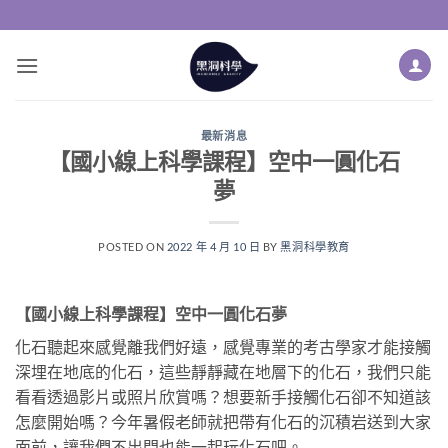
Skip
to
content
最新消息
【國小線上科學課程】空中一圓化石
夢
POSTED ON
2022 年 4 月 10 日
BY
黑洞科學教育
【國小線上科學課程】空中一圓化石夢
化石聽起來感覺離我們好遠，感覺專業的考古學家才能接觸
深埋在地底的化石，這些靜靜藏在地層下的化石，我們只能
看看透過影片或照片欣賞嗎？想要新手接觸化石卻不知道該
怎麼開始嗎？今年暑假老師就把帶有化石的沉積岩送到大家
面前，讓我們不出門也能一起玩化石吧。