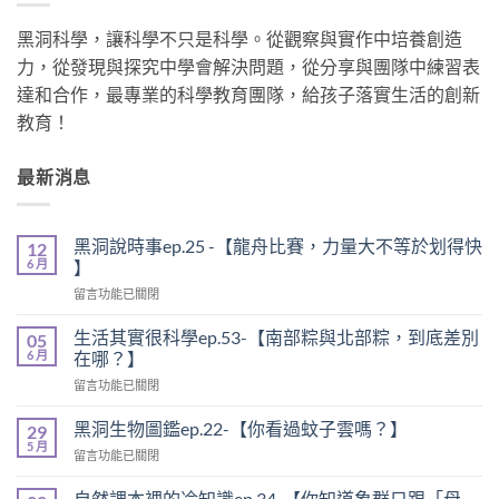
黑洞科學，讓科學不只是科學。從觀察與實作中培養創造
力，從發現與探究中學會解決問題，從分享與團隊中練習表
達和合作，最專業的科學教育團隊，給孩子落實生活的創新
教育！
最新消息
黑洞說時事ep.25 -【龍舟比賽，力量大不等於划得快
12
6 月
】
在
留言功能已關閉
〈黑
洞
生活其實很科學ep.53-【南部粽與北部粽，到底差別
05
說
6 月
在哪？】
時
在
留言功能已關閉
事
〈生
ep.25
活
-
黑洞生物圖鑑ep.22-【你看過蚊子雲嗎？】
29
其
【龍
5 月
在
留言功能已關閉
實
舟
〈黑
很
比
洞
自然課本裡的冷知識ep.34-【你知道象群只跟「母
科