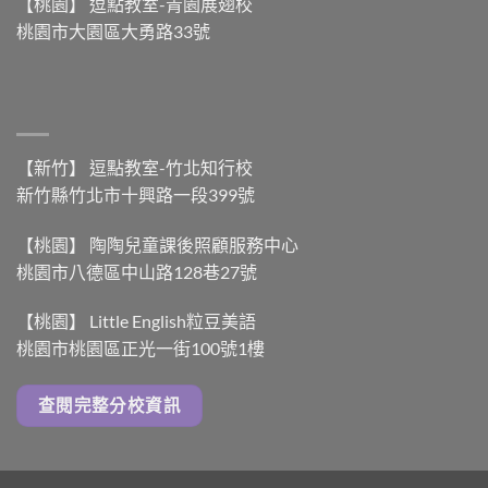
【桃園】 逗點教室-青園展翅校
桃園市大園區大勇路33號
【新竹】 逗點教室-竹北知行校
新竹縣竹北市十興路一段399號
【桃園】 陶陶兒童課後照顧服務中心
桃園市八德區中山路128巷27號
【桃園】 Little English粒豆美語
桃園市桃園區正光一街100號1樓
查閱完整分校資訊