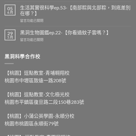
〈黑
洞
生活其實很科學ep.53-【南部粽與北部粽，到底差別
05
說
6 月
在哪？】
時
在
留言功能已關閉
事
〈生
ep.25
活
-
黑洞生物圖鑑ep.22-【你看過蚊子雲嗎？】
29
其
【龍
5 月
在
留言功能已關閉
實
舟
〈黑
很
比
洞
科
賽，
生
黑洞科學合作校
學
力
物
ep.53-
量
圖
【南
大
鑑
部
【桃園】逗點教室-青埔翱翔校
不
ep.22-
粽
等
桃園市中壢區致遠一路208號
【你
與
於
看
北
划
過
部
得
【桃園】逗點教室-文化極光校
蚊
粽，
快
桃園市平鎮區復旦路二段150巷283號
子
到
】〉
雲
底
中
嗎？】〉
差
【桃園】小蒲公英學園-永順分校
中
別
桃園市桃園區永順街79號
在
哪？】〉
中