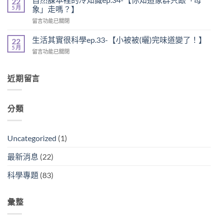
22
賽，
生
5 月
學
象」走嗎？】
力
物
ep.53-
量
在
留言功能已關閉
圖
【南
大
〈自
鑑
部
不
然
ep.22-
生活其實很科學ep.33-【小被被(曬)完味道變了！】
22
粽
等
課
【你
5 月
與
於
在
留言功能已關閉
本
看
北
划
〈生
裡
過
部
得
活
的
蚊
粽，
快
其
近期留言
冷
子
到
】〉
實
知
雲
底
中
很
識
嗎？】〉
差
科
ep.34-
中
別
分類
學
【你
在
ep.33-
知
哪？】〉
【小
道
中
被
象
Uncategorized
(1)
被
群
(曬)
只
最新消息
(22)
完
跟
味
「母
科學專題
(83)
道
象」
變
走
了！】〉
嗎？】〉
中
彙整
中