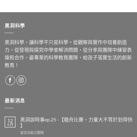
黑洞科學
黑洞科學，讓科學不只是科學。從觀察與實作中培養創造
力，從發現與探究中學會解決問題，從分享與團隊中練習表
達和合作，最專業的科學教育團隊，給孩子落實生活的創新
教育！
最新消息
黑洞說時事ep.25 -【龍舟比賽，力量大不等於划得快
12
6 月
】
在
留言功能已關閉