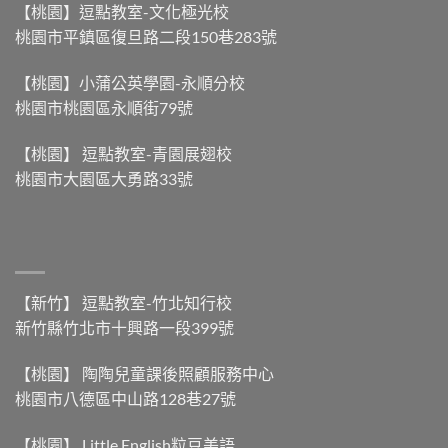
過
部
得
【桃園】逗點教室-文化極光校
蚊
粽，
快
桃園市平鎮區復旦路二段150巷283號
子
到
】〉
雲
底
中
嗎？】〉
差
【桃園】小蒲公英學園-永順分校
中
別
桃園市桃園區永順街79號
在
哪？】〉
中
【桃園】 逗點教室-青園展翅校
桃園市大園區大勇路33號
【新竹】 逗點教室-竹北知行校
新竹縣竹北市十興路一段399號
【桃園】 陶陶兒童課後照顧服務中心
桃園市八德區中山路128巷27號
【桃園】 Little English粒豆美語