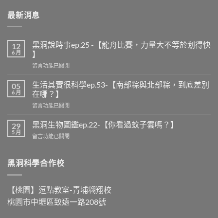
最新消息
黑洞說時事ep.25 -【龍舟比賽，力量大不等於划得快
12
6 月
】
在
留言功能已關閉
〈黑
洞
生活其實很科學ep.53-【南部粽與北部粽，到底差別
05
說
6 月
在哪？】
時
在
留言功能已關閉
事
〈生
ep.25
活
-
黑洞生物圖鑑ep.22-【你看過蚊子雲嗎？】
29
其
【龍
5 月
在
留言功能已關閉
實
舟
〈黑
很
比
洞
科
賽，
生
黑洞科學合作校
學
力
物
ep.53-
量
圖
【南
大
鑑
部
【桃園】逗點教室-青埔翱翔校
不
ep.22-
粽
等
桃園市中壢區致遠一路208號
【你
與
於
看
北
划