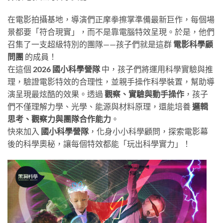
在電影拍攝基地，導演們正摩拳擦掌準備最新巨作，每個場
景都要「符合現實」，而不是靠電腦特效呈現。於是，他們
召集了一支超級特別的團隊——孩子們就是這群
電影科學顧
問團
的成員！
在這個
2026 國小科學營隊
中，孩子們將運用科學實驗與推
理，驗證電影特效的合理性，並親手操作科學裝置，幫助導
演呈現最炫酷的效果。透過
觀察、實驗與動手操作
，孩子
們不僅理解力學、光學、能源與材料原理，還能培養
邏輯
思考、觀察力與團隊合作能力
。
快來加入
國小科學營隊
，化身小小科學顧問，探索電影幕
後的科學奧秘，讓每個特效都能「玩出科學實力」！