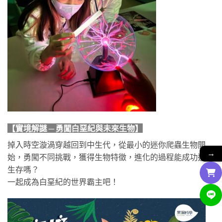
【實境解謎 ─ 勇闖白堊紀與未來生物】
掉入時空漩渦穿越回到中生代，從最小的迷你爬蟲生物開
→
始，勇闖不同挑戰，獲得生物特徵，進化的過程能成功適應
生存嗎？
一起成為白堊紀的世界霸主吧！