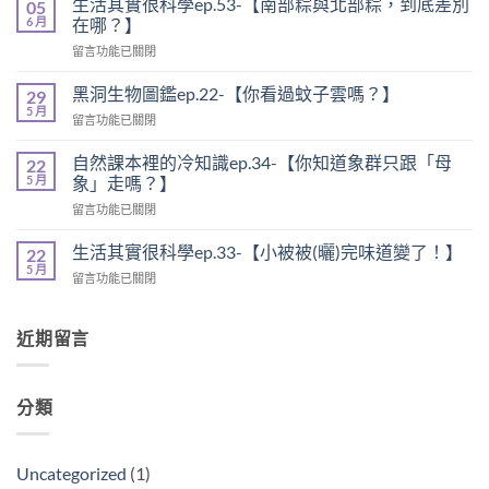
生活其實很科學ep.53-【南部粽與北部粽，到底差別
05
說
6 月
在哪？】
時
在
留言功能已關閉
事
〈生
ep.25
活
-
黑洞生物圖鑑ep.22-【你看過蚊子雲嗎？】
29
其
【龍
5 月
在
留言功能已關閉
實
舟
〈黑
很
比
洞
自然課本裡的冷知識ep.34-【你知道象群只跟「母
科
22
賽，
生
5 月
學
象」走嗎？】
力
物
ep.53-
量
在
留言功能已關閉
圖
【南
大
〈自
鑑
部
不
然
ep.22-
生活其實很科學ep.33-【小被被(曬)完味道變了！】
22
粽
等
課
【你
5 月
與
於
在
留言功能已關閉
本
看
北
划
〈生
裡
過
部
得
活
的
蚊
粽，
快
其
近期留言
冷
子
到
】〉
實
知
雲
底
中
很
識
嗎？】〉
差
科
ep.34-
中
別
分類
學
【你
在
ep.33-
知
哪？】〉
【小
道
中
被
象
Uncategorized
(1)
被
群