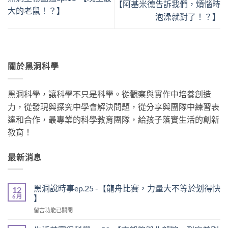
【阿基米德告訴我們，煩惱時
大的老鼠！？】
泡澡就對了！？】
關於黑洞科學
黑洞科學，讓科學不只是科學。從觀察與實作中培養創造
力，從發現與探究中學會解決問題，從分享與團隊中練習表
達和合作，最專業的科學教育團隊，給孩子落實生活的創新
教育！
最新消息
黑洞說時事ep.25 -【龍舟比賽，力量大不等於划得快
12
6 月
】
在
留言功能已關閉
〈黑
洞