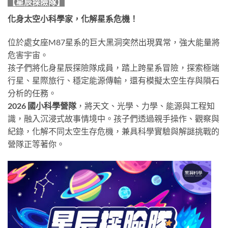
【星辰探險隊】
化身太空小科學家，化解星系危機！
位於處女座M87星系的巨大黑洞突然出現異常，強大能量將
危害宇宙。
孩子們將化身星辰探險隊成員，踏上跨星系冒險，探索極端
行星、星際旅行、穩定能源傳輸，還有模擬太空生存與隕石
分析的任務。
2026 國小科學營隊
，將天文、光學、力學、能源與工程知
識，融入沉浸式故事情境中。孩子們透過親手操作、觀察與
紀錄，化解不同太空生存危機，兼具科學實驗與解謎挑戰的
營隊正等著你。