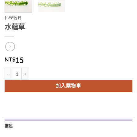
科學教具
水蘊草
15
NT$
水蘊草 數量
Alternative:
加入購物車
描述