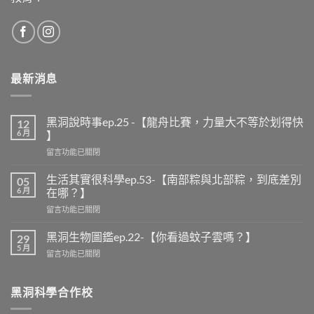
產
品
頁
面
選
擇
最新消息
選
項
黑洞說時事ep.25 -【龍舟比賽，力量大不等於划得快
12
6 月
】
在
留言功能已關閉
〈黑
洞
生活其實很科學ep.53-【南部粽與北部粽，到底差別
05
說
6 月
在哪？】
時
在
留言功能已關閉
事
〈生
ep.25
活
-
黑洞生物圖鑑ep.22-【你看過蚊子雲嗎？】
29
其
【龍
5 月
在
留言功能已關閉
實
舟
〈黑
很
比
洞
科
賽，
生
黑洞科學合作校
學
力
物
ep.53-
量
圖