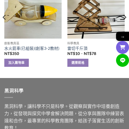
→
創客教具區
科學教具
水火箭車(已組裝)(創客3-2教材)
雷切千斤頂
價
NT$
350
NT$
10
–
NT$
78
格
範
加入購物車
選擇規格
圍：
NT$10
此
到
產
NT$78
品
有
黑洞科學
多
種
款
黑洞科學，讓科學不只是科學。從觀察與實作中培養創造
式。
力，從發現與探究中學會解決問題，從分享與團隊中練習表
可
達和合作，最專業的科學教育團隊，給孩子落實生活的創新
在
教育！