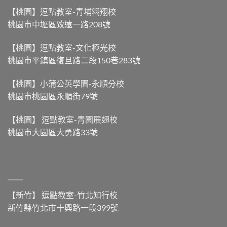
【南
大
鑑
部
【桃園】逗點教室-青埔翱翔校
不
ep.22-
粽
等
桃園市中壢區致遠一路208號
【你
與
於
看
北
划
過
部
得
【桃園】逗點教室-文化極光校
蚊
粽，
快
桃園市平鎮區復旦路二段150巷283號
子
到
】〉
雲
底
中
嗎？】〉
差
【桃園】小蒲公英學園-永順分校
中
別
桃園市桃園區永順街79號
在
哪？】〉
中
【桃園】 逗點教室-青園展翅校
桃園市大園區大勇路33號
【新竹】 逗點教室-竹北知行校
新竹縣竹北市十興路一段399號