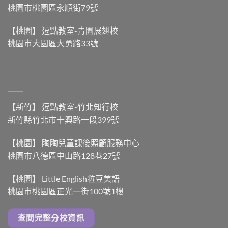
桃園市桃園區永順街79號
在
哪？】〉
中
【桃園】 逗點教室-青園展翅校
桃園市大園區大勇路33號
【新竹】 逗點教室-竹北知行校
新竹縣竹北市十興路一段399號
【桃園】 陶陶兒童課後照顧服務中心
桃園市八德區中山路128巷27號
【桃園】 Little English粒豆美語
桃園市桃園區正光一街100號1樓
查閱完整分校資訊