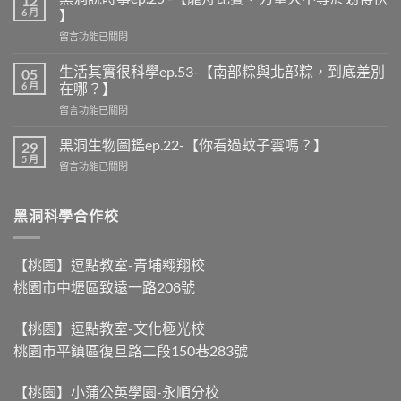
12
6 月
】
在
留言功能已關閉
〈黑
洞
生活其實很科學ep.53-【南部粽與北部粽，到底差別
05
說
6 月
在哪？】
時
在
留言功能已關閉
事
〈生
ep.25
活
-
黑洞生物圖鑑ep.22-【你看過蚊子雲嗎？】
29
其
【龍
5 月
在
留言功能已關閉
實
舟
〈黑
很
比
洞
科
賽，
生
黑洞科學合作校
學
力
物
ep.53-
量
圖
【南
大
鑑
部
【桃園】逗點教室-青埔翱翔校
不
ep.22-
粽
等
桃園市中壢區致遠一路208號
【你
與
於
看
北
划
過
部
得
【桃園】逗點教室-文化極光校
蚊
粽，
快
桃園市平鎮區復旦路二段150巷283號
子
到
】〉
雲
底
中
嗎？】〉
差
【桃園】小蒲公英學園-永順分校
中
別