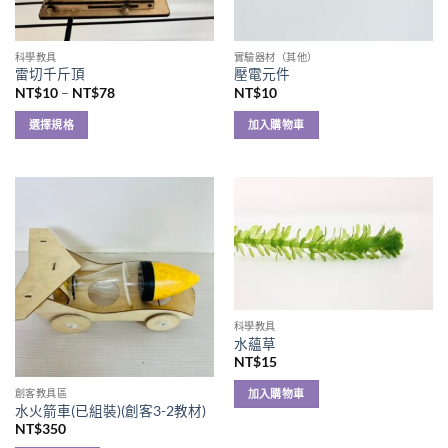
科學教具
實驗器材（其他）
雷切千斤頂
壓電元件
價
NT$
10
–
NT$
78
NT$
10
格
範
選擇規格
加入購物車
圍：
NT$10
此
到
產
NT$78
品
有
多
種
款
式。
可
科學教具
在
水蘊草
產
NT$
15
品
加入購物車
創客教具區
頁
水火箭車(已組裝)(創客3-2教材)
面
NT$
350
選