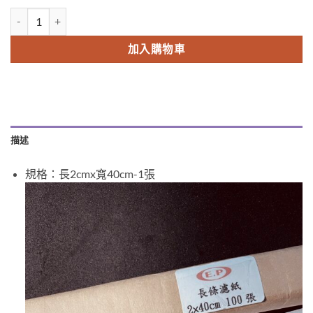
長條濾紙(一張) 數量
Alternative:
加入購物車
描述
規格：長2cmx寬40cm-1張