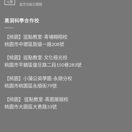
其
【龍
5 月
在
留言功能已關閉
實
舟
〈黑
很
比
洞
科
賽，
生
黑洞科學合作校
學
力
物
ep.53-
量
圖
【南
大
鑑
部
【桃園】逗點教室-青埔翱翔校
不
ep.22-
粽
等
桃園市中壢區致遠一路208號
【你
與
於
看
北
划
過
部
得
【桃園】逗點教室-文化極光校
蚊
粽，
快
桃園市平鎮區復旦路二段150巷283號
子
到
】〉
雲
底
中
嗎？】〉
差
【桃園】小蒲公英學園-永順分校
中
別
桃園市桃園區永順街79號
在
哪？】〉
中
【桃園】 逗點教室-青園展翅校
桃園市大園區大勇路33號