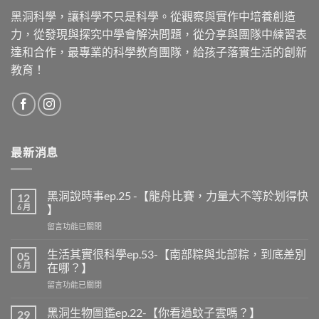
黑洞科學，讓科學不只是科學。從觀察與實作中培養創造
力，從發現與探究中學會解決問題，從分享與團隊中練習表
達和合作，最專業的科學教育團隊，給孩子落實生活的創新
教育！
最新消息
黑洞說時事ep.25 -【龍舟比賽，力量大不等於划得快
12
6 月
】
在
留言功能已關閉
〈黑
洞
生活其實很科學ep.53-【南部粽與北部粽，到底差別
05
說
6 月
在哪？】
時
在
留言功能已關閉
事
〈生
ep.25
活
-
黑洞生物圖鑑ep.22-【你看過蚊子雲嗎？】
29