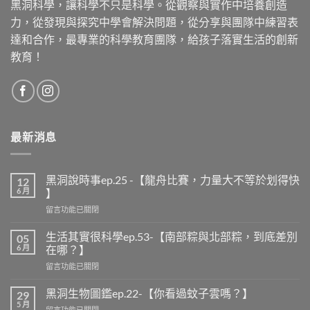
款
黑洞科學，讓科學不只是科學。從觀察與實作中培養創造
式。
力，從發現與探究中學會解決問題，從分享與團隊中練習表
可
達和合作，最專業的科學教育團隊，給孩子落實生活的創新
在
教育！
產
品
頁
面
選
擇
最新消息
選
項
黑洞說時事ep.25 -【龍舟比賽，力量大不等於划得快
12
6 月
】
在
留言功能已關閉
〈黑
洞
生活其實很科學ep.53-【南部粽與北部粽，到底差別
05
說
6 月
在哪？】
時
在
留言功能已關閉
事
〈生
ep.25
活
-
黑洞生物圖鑑ep.22-【你看過蚊子雲嗎？】
29
其
【龍
5 月
在
留言功能已關閉