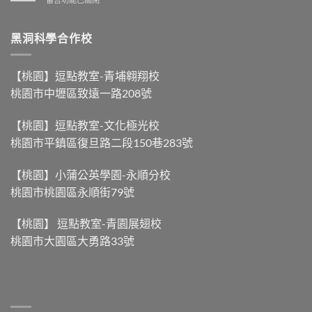
實
舟
〈黑
很
比
洞
科
賽，
生
黑洞科學合作校
學
力
物
ep.53-
量
圖
【南
大
鑑
部
【桃園】逗點教室-青埔翱翔校
不
ep.22-
粽
等
桃園市中壢區致遠一路208號
【你
與
於
看
北
划
過
部
得
【桃園】逗點教室-文化極光校
蚊
粽，
快
桃園市平鎮區復旦路二段150巷283號
子
到
】〉
雲
底
中
嗎？】〉
差
【桃園】小蒲公英學園-永順分校
中
別
桃園市桃園區永順街79號
在
哪？】〉
中
【桃園】 逗點教室-青園展翅校
桃園市大園區大勇路33號