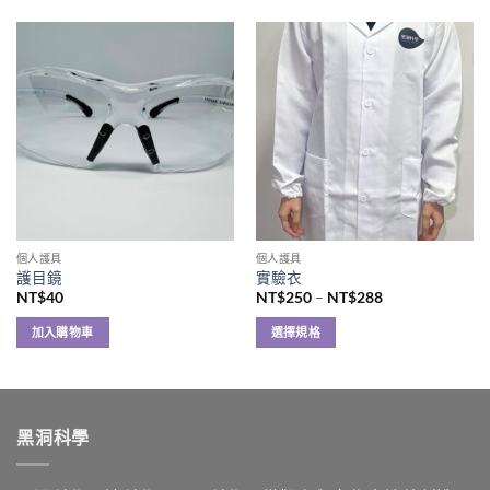
個人護具
個人護具
護目鏡
實驗衣
價
NT$
40
NT$
250
–
NT$
288
格
範
加入購物車
選擇規格
圍：
NT$250
此
到
產
NT$288
品
有
黑洞科學
多
種