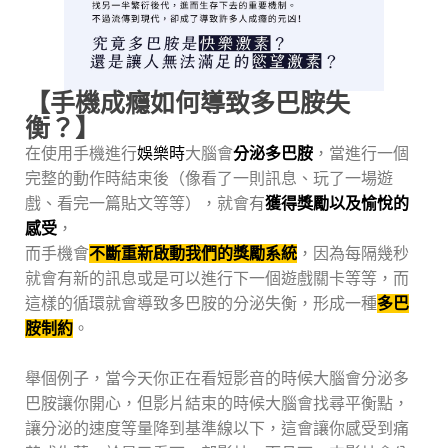
【手機成癮如何導致多巴胺失
衡？】
在使用手機進行
娛樂時
大腦會
分泌多巴胺
，當進行一個
完整的動作時結束後（像看了一則訊息、玩了一場遊
戲、看完一篇貼文等等），就會有
獲得獎勵以及愉悅的
感受
，
而手機會
不斷重新啟動我們的獎勵系統
，因為每隔幾秒
就會有新的訊息或是可以進行下一個遊戲關卡等等，而
這樣的循環就會導致多巴胺的分泌失衡，形成一種
多巴
胺制約
。
舉個例子，當今天你正在看短影音的時候大腦會分泌多
巴胺讓你開心，但影片結束的時候大腦會找尋平衡點，
讓分泌的速度等量降到基準線以下，這會讓你感受到痛