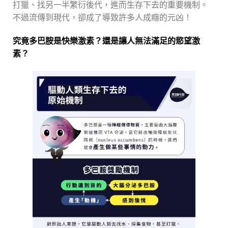
打獵、找另一半繁衍後代，進而生存下去的重要機制。
不過流傳到現代，卻成了導致許多人成癮的元凶！
究竟多巴胺是快樂激素？
還是讓人無法滿足的慾望激
素？