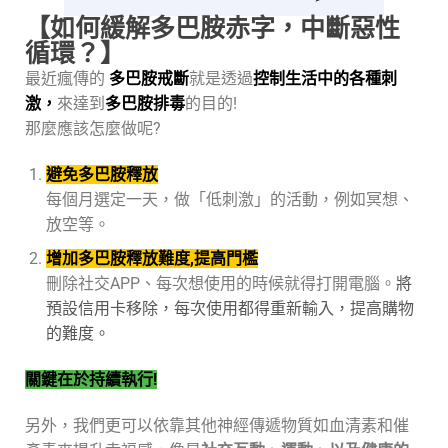
【如何緩解多巴胺赤字，中斷惡性
循環？】
最近瘋傳的
多巴胺戒斷
就是透過
控制生活中的各種刺
激，
來達到
多巴胺排毒
的目的!
那麼應該怎麼做呢?
避免多巴胺釋放
每個月選定一天，做「低刺激」的活動，例如冥想、
放空等。
增加多巴胺釋放難度,提高門檻
刪除社交APP、每次想使用的時候就得打開電腦。
將
預設信用卡移除，每次使用都得重新輸入，
提高購物
的難度。
關鍵在於持續執行!
另外，我們更可以依靠其他神經傳遞物質如血清素和催