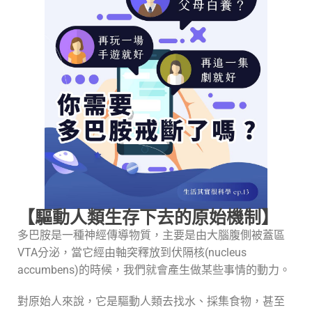
【驅動人類生存下去的原始機制】
多巴胺是一種神經傳導物質，主要是由大腦腹側被蓋區
VTA分泌，當它經由軸突釋放到伏隔核(nucleus
accumbens)的時候，我們就會產生做某些事情的動力。
對原始人來說，它是驅動人類去找水、採集食物，甚至