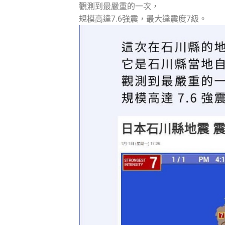
觀測到最嚴重的一次，
規模高達7.6強震，最大達震度7級。