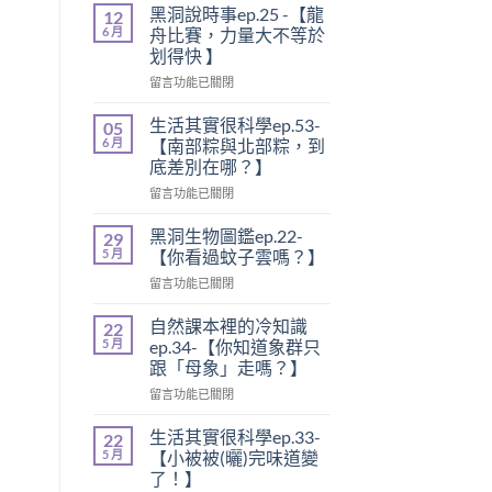
黑洞說時事ep.25 -【龍
12
6 月
舟比賽，力量大不等於
划得快 】
留言功能已關閉
生活其實很科學ep.53-
05
6 月
【南部粽與北部粽，到
底差別在哪？】
留言功能已關閉
黑洞生物圖鑑ep.22-
29
5 月
【你看過蚊子雲嗎？】
留言功能已關閉
自然課本裡的冷知識
22
5 月
ep.34-【你知道象群只
跟「母象」走嗎？】
留言功能已關閉
生活其實很科學ep.33-
22
5 月
【小被被(曬)完味道變
了！】