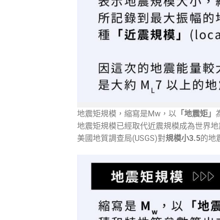
地震矩規模，縮寫是Mw，以
「地震矩」
地震矩規模已經取代近震規模成為世界地
美國地質調查局(USGS)對
規模小3.5
的地