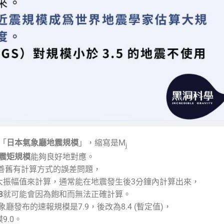
「
日本氣象廳地震規模
」，縮寫是M
j
震矩規模
能夠良好地對應。
改善舊有計算方式的誤差問題，
大振幅值來計算，通常能在地震發生後3分鐘內計算出來，
8
就可能會因為飽和而無法正確計算。
廳發布的速報規模是7.9，後改為8.4 (暫定值)，
9.0。