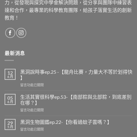
力，從發現與探究中學會解決問題，從分享與團隊中練習表
達和合作，最專業的科學教育團隊，給孩子落實生活的創新
教育！
最新消息
黑洞說時事ep.25 -【龍舟比賽，力量大不等於划得快
12
6 月
】
在
留言功能已關閉
〈黑
洞
生活其實很科學ep.53-【南部粽與北部粽，到底差別
05
說
6 月
在哪？】
時
在
留言功能已關閉
事
〈生
ep.25
活
-
黑洞生物圖鑑ep.22-【你看過蚊子雲嗎？】
29
其
【龍
5 月
在
留言功能已關閉
實
舟
〈黑
很
比