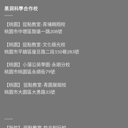
洞
科
賽，
生
黑洞科學合作校
學
力
物
ep.53-
量
圖
【南
大
鑑
部
【桃園】逗點教室-青埔翱翔校
不
ep.22-
粽
等
桃園市中壢區致遠一路208號
【你
與
於
看
北
划
過
部
得
【桃園】逗點教室-文化極光校
蚊
粽，
快
桃園市平鎮區復旦路二段150巷283號
子
到
】〉
雲
底
中
嗎？】〉
差
【桃園】小蒲公英學園-永順分校
中
別
桃園市桃園區永順街79號
在
哪？】〉
中
【桃園】 逗點教室-青園展翅校
桃園市大園區大勇路33號
【新竹】 逗點教室-竹北知行校