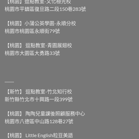
得
【桃園】逗點教室-文化極光校
蚊
粽，
快
桃園市平鎮區復旦路二段150巷283號
子
到
】〉
雲
底
中
嗎？】〉
差
【桃園】小蒲公英學園-永順分校
中
別
桃園市桃園區永順街79號
在
哪？】〉
中
【桃園】 逗點教室-青園展翅校
桃園市大園區大勇路33號
【新竹】 逗點教室-竹北知行校
新竹縣竹北市十興路一段399號
【桃園】 陶陶兒童課後照顧服務中心
桃園市八德區中山路128巷27號
【桃園】 Little English粒豆美語