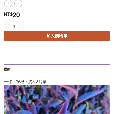
20
NT$
紫鴨跖草 數量
Alternative:
加入購物車
描述
一株，裸根，約6-8片葉