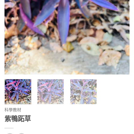
科學教材
紫鴨跖草