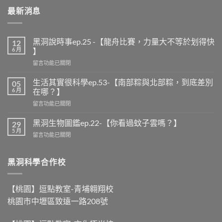
最新消息
黑洞說時事ep.25 -【龍舟比賽，力量大不等於划得快
12
6 月
】
在
留言功能已關閉
〈黑
洞
生活其實很科學ep.53-【南部粽與北部粽，到底差別
05
說
6 月
在哪？】
時
在
留言功能已關閉
事
〈生
ep.25
活
-
黑洞生物圖鑑ep.22-【你看過蚊子雲嗎？】
29
其
【龍
5 月
在
留言功能已關閉
實
舟
〈黑
很
比
洞
科
賽，
生
黑洞科學合作校
學
力
物
ep.53-
量
圖
【南
大
鑑
部
【桃園】逗點教室-青埔翱翔校
不
ep.22-
粽
等
桃園市中壢區致遠一路208號
【你
與
於
看
北
划
過
部