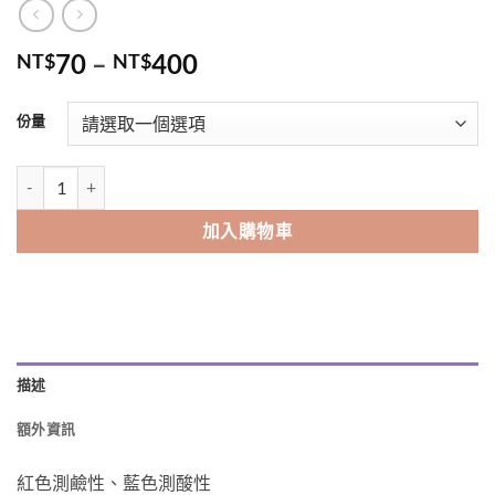
價
70
–
400
NT$
NT$
格
Alternative:
範
份量
圍：
NT$70
紅藍石蕊試紙組 數量
到
NT$400
加入購物車
描述
額外資訊
紅色測鹼性、藍色測酸性