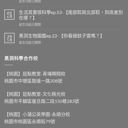
在
留言功能已關閉
〈黑
洞
生活其實很科學ep.53-【南部粽與北部粽，到底差別
05
說
6 月
在哪？】
時
在
留言功能已關閉
事
〈生
ep.25
活
-
黑洞生物圖鑑ep.22-【你看過蚊子雲嗎？】
29
其
【龍
5 月
在
留言功能已關閉
實
舟
〈黑
很
比
洞
科
賽，
生
黑洞科學合作校
學
力
物
ep.53-
量
圖
【南
大
鑑
部
【桃園】逗點教室-青埔翱翔校
不
ep.22-
粽
等
桃園市中壢區致遠一路208號
【你
與
於
看
北
划
過
部
得
【桃園】逗點教室-文化極光校
蚊
粽，
快
桃園市平鎮區復旦路二段150巷283號
子
到
】〉
雲
底
中
嗎？】〉
差
【桃園】小蒲公英學園-永順分校
中
別
桃園市桃園區永順街79號
在
哪？】〉