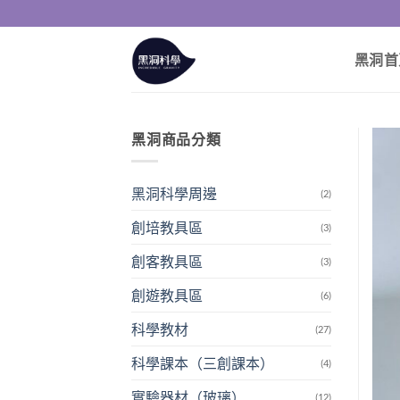
Skip
to
content
黑洞首
黑洞商品分類
黑洞科學周邊
(2)
創培教具區
(3)
創客教具區
(3)
創遊教具區
(6)
科學教材
(27)
科學課本（三創課本）
(4)
實驗器材（玻璃）
(12)