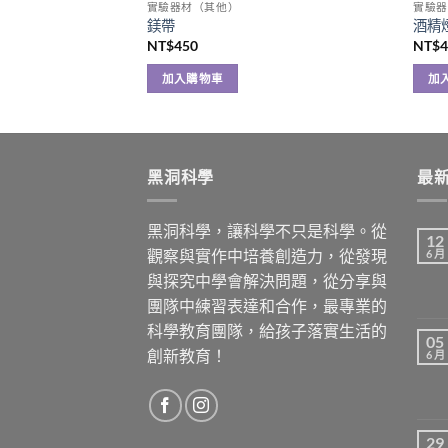
實驗器材（其他）
實驗器
鎂帶
酒精
NT$
450
NT$
加入購物車
加
黑洞科學
最
黑洞科學，讓科學不只是科學。從
12
觀察與實作中培養創造力，從發現
6 月
與探究中學會解決問題，從分享與
團隊中練習表達和合作，最專業的
科學教育團隊，給孩子落實生活的
05
創新教育！
6 月
29