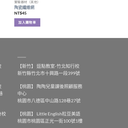
實驗器材（其他）
陶瓷纖維網
NT$
45
加入購物車
校
【新竹】 逗點教室-竹北知行校
新竹縣竹北市十興路一段399號
校
【桃園】 陶陶兒童課後照顧服務
巷
中心
桃園市八德區中山路128巷27號
分校
【桃園】 Little English粒豆美語
桃園市桃園區正光一街100號1樓