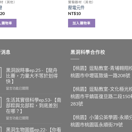
材（其他）
實驗器材（其他）
燈
壓電元件
420
NT$
10
入購物車
加入購物車
新消息
黑洞科學合作校
【桃園】逗點教室-青埔翱翔
黑洞說時事ep.25 -【龍舟
桃園市中壢區致遠一路208號
比賽，力量大不等於划得
快 】
【桃園】逗點教室-文化極光
在
留言功能已關閉
〈黑
桃園市平鎮區復旦路二段150
洞
生活其實很科學ep.53-【南
283號
說
部粽與北部粽，到底差別
時
在哪？】
事
【桃園】小蒲公英學園-永順
在
ep.25
留言功能已關閉
〈生
-
桃園市桃園區永順街79號
活
【龍
黑洞生物圖鑑ep.22-【你看