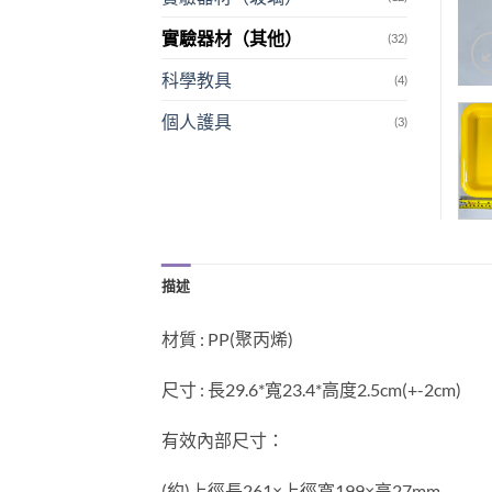
實驗器材（其他）
(32)
科學教具
(4)
個人護具
(3)
描述
材質 : PP(聚丙烯)
尺寸 : 長29.6*寬23.4*高度2.5cm(+-2cm)
有效內部尺寸：
(約)上徑長261×上徑寬199×高27mm