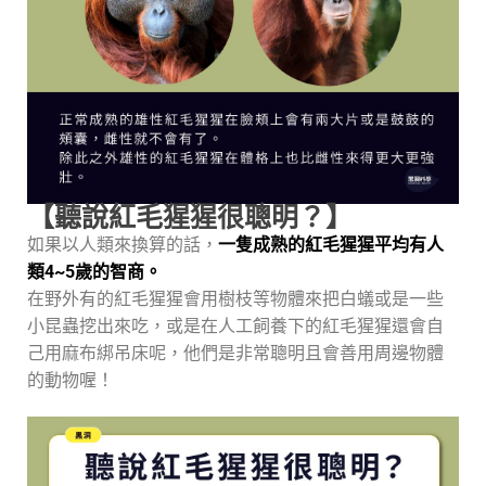
【聽說紅毛猩猩很聰明？】
如果以人類來換算的話，
一隻成熟的紅毛猩猩平均有人
類4~5歲的智商。
在野外有的紅毛猩猩會用樹枝等物體來把白蟻或是一些
小昆蟲挖出來吃，或是在人工飼養下的紅毛猩猩還會自
己用麻布綁吊床呢，他們是非常聰明且會善用周邊物體
的動物喔！