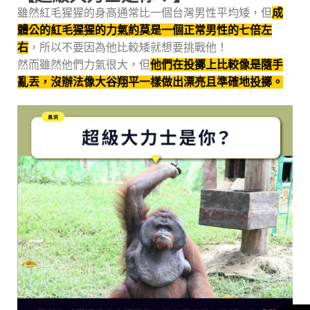
雖然紅毛猩猩的身高通常比一個台灣男性平均矮，但
成
體公的紅毛猩猩的力氣約莫是一個正常男性的七倍左
右
，所以不要因為他比較矮就想要挑戰他！
然而雖然他們力氣很大，但
他們在投擲上比較像是隨手
亂丟，沒辦法像大谷翔平一樣做出漂亮且準確地投擲。