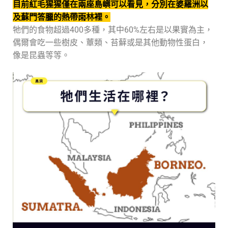
目前紅毛猩猩僅在兩座島嶼可以看見，分別在婆羅洲以
及蘇門答臘的熱帶雨林裡。
牠們的食物超過400多種，其中60%左右是以果實為主，
偶爾會吃一些樹皮、蕈類、苔蘚或是其他動物性蛋白，
像是昆蟲等等。