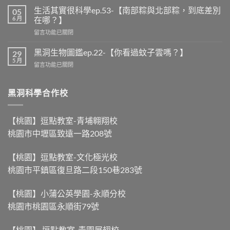
生活其實很科學ep.53-【南部粽與北部粽，到底差別
05
6 月
在哪？】
留言功能已關閉
黑洞生物圖鑑ep.22-【你看過蚊子雲嗎？】
29
5 月
留言功能已關閉
黑洞科學合作校
【桃園】逗點教室-青埔翱翔校
桃園市中壢區致遠一路208號
【桃園】逗點教室-文化極光校
桃園市平鎮區復旦路二段150巷283號
【桃園】小蒲公英學園-永順分校
桃園市桃園區永順街79號
【桃園】 逗點教室-青園展翅校