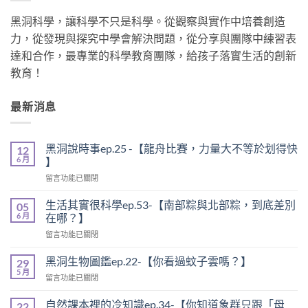
黑洞科學，讓科學不只是科學。從觀察與實作中培養創造
力，從發現與探究中學會解決問題，從分享與團隊中練習表
達和合作，最專業的科學教育團隊，給孩子落實生活的創新
教育！
最新消息
黑洞說時事ep.25 -【龍舟比賽，力量大不等於划得快
12
6 月
】
留言功能已關閉
生活其實很科學ep.53-【南部粽與北部粽，到底差別
05
6 月
在哪？】
留言功能已關閉
黑洞生物圖鑑ep.22-【你看過蚊子雲嗎？】
29
5 月
留言功能已關閉
自然課本裡的冷知識ep.34-【你知道象群只跟「母
22