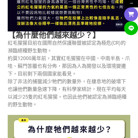
→
【為什麼他們越來越少？】
紅毛猩猩目前在國際自然保護聯盟被認定為極危(CR)的
瀕臨絕種野生動物。
約莫12000萬年前，其實紅毛猩猩在中國、中南半島、爪
哇、蘇門答臘也有分佈，那因為人為開發以及環境變遷
下，目前剩下兩個國家能看見。
除了非法的捕獵減少牠們的數量外，在棲息地的破壞下
也讓他們數量急速下降，有科學家統計，現在平均每天
以減少25隻的紅毛猩猩，也因此他們被認定為瀕臨絕種
的野生動物。