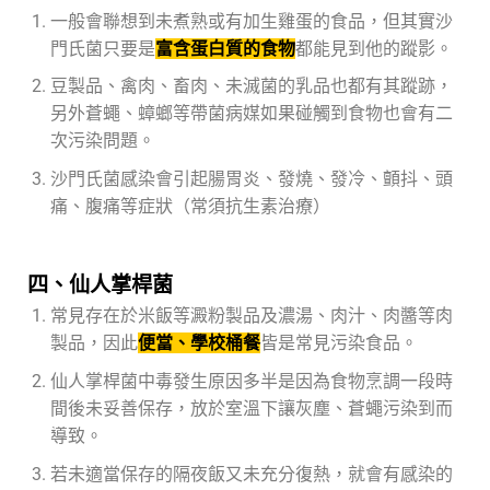
一般會聯想到未煮熟或有加生雞蛋的食品，但其實沙
門氏菌只要是
富含蛋白質的食物
都能見到他的蹤影。
豆製品、禽肉、畜肉、未滅菌的乳品也都有其蹤跡，
另外蒼蠅、蟑螂等帶菌病媒如果碰觸到食物也會有二
次污染問題。
沙門氏菌感染會引起腸胃炎、發燒、發冷、顫抖、頭
痛、腹痛等症狀（常須抗生素治療）
四、仙人掌桿菌
常見存在於米飯等澱粉製品及濃湯、肉汁、肉醬等肉
製品，因此
便當、學校桶餐
皆是常見污染食品。
仙人掌桿菌中毒發生原因多半是因為食物烹調一段時
間後未妥善保存，放於室溫下讓灰塵、蒼蠅污染到而
導致。
若未適當保存的隔夜飯又未充分復熱，就會有感染的