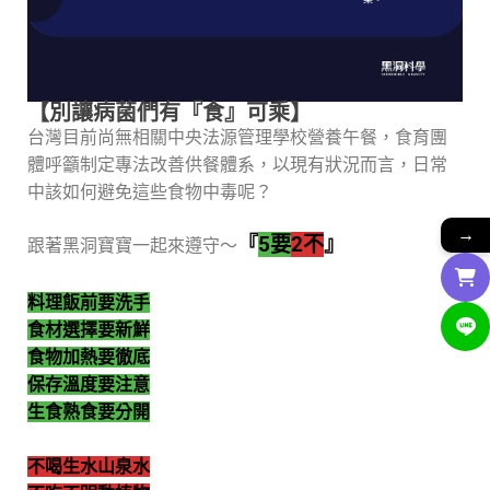
【別讓病菌們有『食』可乘】
台灣目前尚無相關中央法源管理學校營養午餐，食育團
體呼籲制定專法改善供餐體系，以現有狀況而言，日常
中該如何避免這些食物中毒呢？
→
『
5要
2不
』
跟著黑洞寶寶一起來遵守～
料理飯前要洗手
食材選擇要新鮮
食物加熱要徹底
保存溫度要注意
生食熟食要分開
不喝生水山泉水