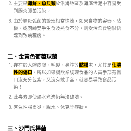
主要是
海鮮、魚貝類
於沿海地區及海底污泥中容易受
到腸炎弧菌污染。
由於腸炎弧菌的繁殖相當快速，如果食物的容器、砧
板、或廚師雙手生食及熟食不分，則受污染食物很快
達到致病程度。
二、金黃色葡萄球菌
存在於人體皮膚、毛髮、鼻腔等
黏膜
處，尤其是
化
膿
性的傷口
，所以如果餐飲業調理食品的人員手部有傷
口沒充分包紮，又沒有戴手套，就容易導致食品污
染！
此毒素即使熱水煮沸仍無法破壞。
有急性腸胃炎，脫水、休克等症狀。
三、沙門氏桿菌