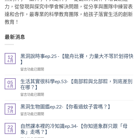
力，從發現與探究中學會解決問題，從分享與團隊中練習表
達和合作，最專業的科學教育團隊，給孩子落實生活的創新
教育！
最新消息
黑洞說時事ep.25 -【龍舟比賽，力量大不等於划得快
12
6 月
】
留言功能已關閉
生活其實很科學ep.53-【南部粽與北部粽，到底差別
05
6 月
在哪？】
留言功能已關閉
黑洞生物圖鑑ep.22-【你看過蚊子雲嗎？】
29
5 月
留言功能已關閉
自然課本裡的冷知識ep.34-【你知道象群只跟「母
22
5 月
象」走嗎？】