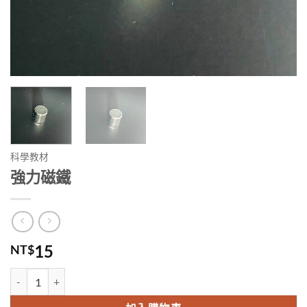
科學教材
強力磁鐵
15
NT$
強力磁鐵 數量
Alternative: