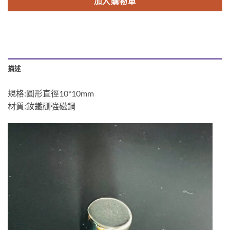
加入購物車
描述
規格:圓形直徑10*10mm
材質:釹鐵硼強磁鋼