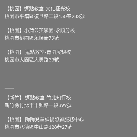
北
划
過
部
得
【桃園】逗點教室-文化極光校
蚊
粽，
快
桃園市平鎮區復旦路二段150巷283號
子
到
】〉
雲
底
中
嗎？】〉
差
【桃園】小蒲公英學園-永順分校
中
別
桃園市桃園區永順街79號
在
哪？】〉
中
【桃園】 逗點教室-青園展翅校
桃園市大園區大勇路33號
【新竹】 逗點教室-竹北知行校
新竹縣竹北市十興路一段399號
【桃園】 陶陶兒童課後照顧服務中心
桃園市八德區中山路128巷27號