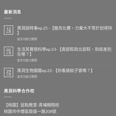
最新消息
黑洞說時事ep.25 -【龍舟比賽，力量大不等於划得快
12
6 月
】
在
留言功能已關閉
〈黑
洞
生活其實很科學ep.53-【南部粽與北部粽，到底差別
05
說
6 月
在哪？】
時
在
留言功能已關閉
事
〈生
ep.25
活
-
黑洞生物圖鑑ep.22-【你看過蚊子雲嗎？】
29
其
【龍
5 月
在
留言功能已關閉
實
舟
〈黑
很
比
洞
科
賽，
生
黑洞科學合作校
學
力
物
ep.53-
量
圖
【南
大
鑑
部
【桃園】逗點教室-青埔翱翔校
不
ep.22-
粽
等
桃園市中壢區致遠一路208號
【你
與
於
看