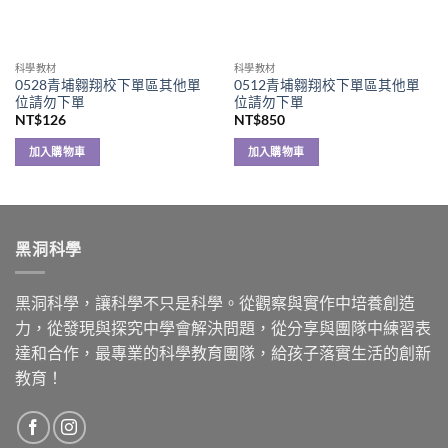
科學教材
科學教材
0528青埔翱翔校下單區其他單
0512青埔翱翔校下單區其他單
位請勿下單
位請勿下單
NT$
126
NT$
850
加入購物車
加入購物車
黑洞科學
黑洞科學，讓科學不只是科學。從觀察與實作中培養創造
力，從發現與探究中學會解決問題，從分享與團隊中練習表
達和合作，最專業的科學教育團隊，給孩子落實生活的創新
教育！